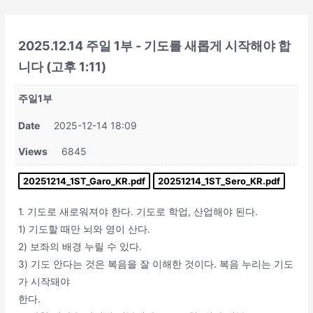
콘
텐
츠
2025.12.14 주일 1부 - 기도를 새롭게 시작해야 합
로
니다 (고후 1:11)
건
너
주일1부
뛰
Date
2025-12-14 18:09
기
Views
6845
20251214_1ST_Garo_KR.pdf
20251214_1ST_Sero_KR.pdf
1. 기도로 새로워져야 한다. 기도로 학업, 산업해야 된다.
1) 기도할 때만 뇌와 영이 산다.
2) 보좌의 배경 누릴 수 있다.
3) 기도 안다는 것은 복음을 잘 이해한 것이다. 복음 누리는 기도
가 시작돼야
한다.