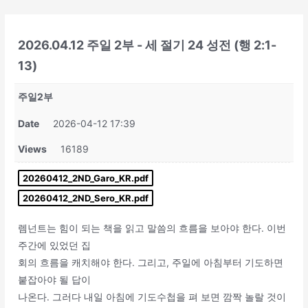
콘
텐
츠
2026.04.12 주일 2부 - 세 절기 24 성전 (행 2:1-
로
13)
건
너
주일2부
뛰
Date
2026-04-12 17:39
기
Views
16189
20260412_2ND_Garo_KR.pdf
20260412_2ND_Sero_KR.pdf
렘넌트는 힘이 되는 책을 읽고 말씀의 흐름을 보아야 한다. 이번
주간에 있었던 집
회의 흐름을 캐치해야 한다. 그리고, 주일에 아침부터 기도하면
붙잡아야 될 답이
나온다. 그러다 내일 아침에 기도수첩을 펴 보면 깜짝 놀랄 것이