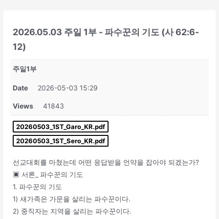
콘
텐
츠
2026.05.03 주일 1부 - 파수꾼의 기도 (사 62:6-
로
12)
건
너
주일1부
뛰
Date
2026-05-03 15:29
기
Views
41843
20260503_1ST_Garo_KR.pdf
20260503_1ST_Sero_KR.pdf
선교대회를 마쳤는데 어떤 응답받을 언약을 잡아야 되겠는가?
▣ 서론_ 파수꾼의 기도
1. 파수꾼의 기도
1) 새가족은 가문을 살리는 파수꾼이다.
2) 중직자는 지역을 살리는 파수꾼이다.